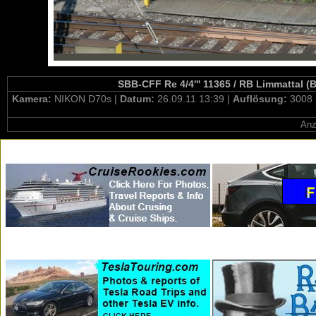
SBB-CFF Re 4/4''' 11365 / RB Limmattal (
Kamera:
NIKON D70s |
Datum:
26.09.11 13:39 |
Auflösung:
3008 
Anz