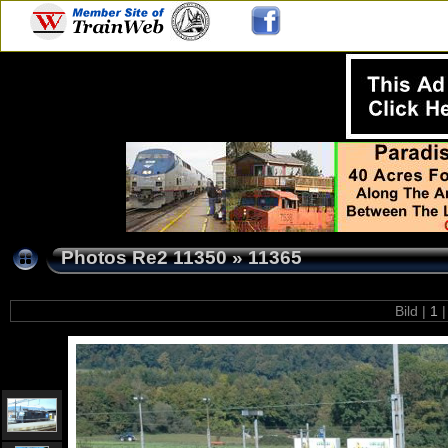
Photos Re2 11350
»
11365
Bild |
1
|