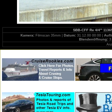
SBB-CFF Re 4/4''' 1136
Kamera:
Filmscan 35mm |
Datum:
31.12.00 00:00 |
Aufl
Blendenöffnung:
3
Anz