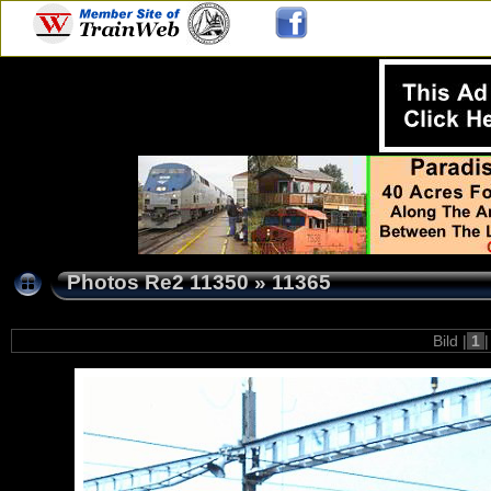
Photos Re2 11350
»
11365
Bild |
1
|