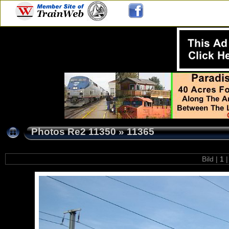
Photos Re2 11350
»
11365
Bild |
1
|