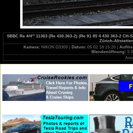
SBBC Re 4/4''' 11363 (Re 430.363-2) (Re 91 85 4 430 363-2 CH-
Zürich-Altstette
Kamera:
NIKON D3300 |
Datum:
05.02.18 15:20 |
Auflö
Blendenöffnung:
5.0
Anza