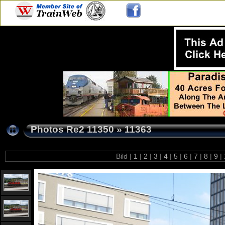
Photos Re2 11350
»
11363
Bild |
1
|
2
|
3
|
4
|
5
|
6
|
7
|
8
|
9
|