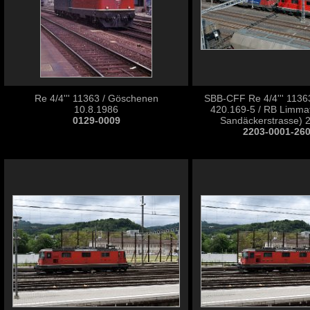
Re 4/4''' 11363 / Göschenen
SBB-CFF Re 4/4''' 113
10.8.1986
420.169-5 / RB Limmat
0129-0009
Sandäckerstrasse) 
2203-0001-26