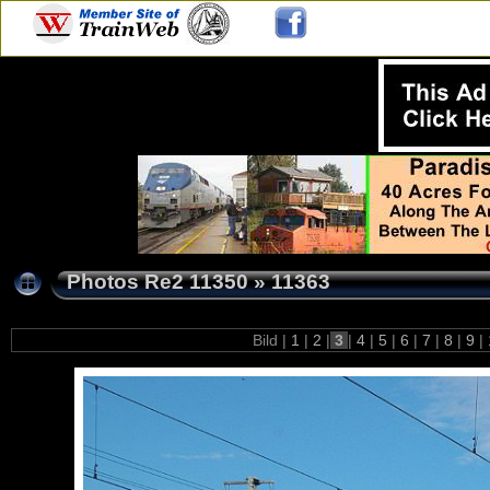
Photos Re2 11350
»
11363
Bild |
1
|
2
|
3
|
4
|
5
|
6
|
7
|
8
|
9
|