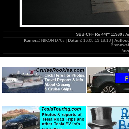
SBB-CFF Re 4/4''' 11360 / 
Kamera:
NIKON D70s |
Datum:
16.08.13 18:18 |
Auflös
Brennwei
Anza