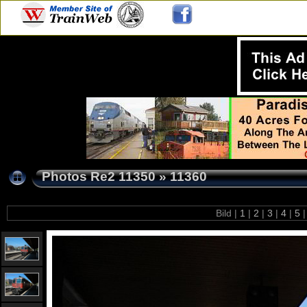
Photos Re2 11350
»
11360
Bild |
1
|
2
|
3
|
4
|
5
|