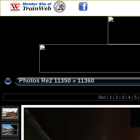
Photos Re2 11350
»
11360
Bild |
1
|
2
|
3
|
4
|
5
|