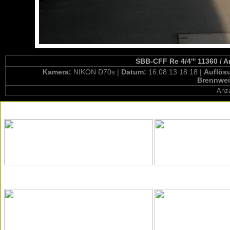
SBB-CFF Re 4/4''' 11360 / 
Kamera:
NIKON D70s |
Datum:
16.08.13 18:18 |
Auflös
Brennwei
Anza