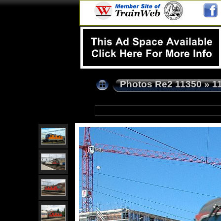
Photos Re2 11350
»
1