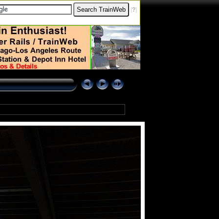
[
?
]