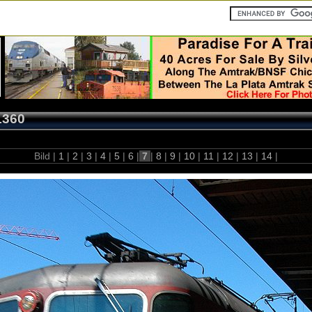
1360
Bild |
1
|
2
|
3
|
4
|
5
|
6
|
7
|
8
|
9
|
10
|
11
|
12
|
13
|
14
|