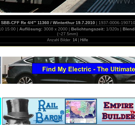
SBB-CFF Re 4/4''' 11360 / Winterthur 19.7.2010
| 1937-0006-19071
10 15:00 |
Auflösung:
3008 x 2000 |
Belichtungszeit:
1/320s |
Blend
(~27.5mm)
Anzahl Bilder:
14
|
Hilfe