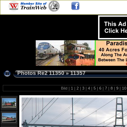
Photos Re2 11350
»
11357
Bild |
1
|
2
|
3
|
4
|
5
|
6
|
7
|
8
|
9
|
1