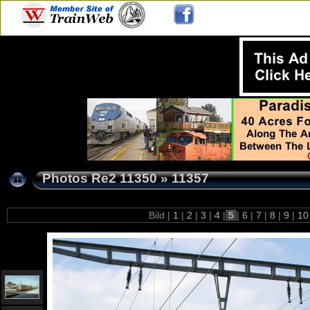
Photos Re2 11350
»
11357
Bild |
1
|
2
|
3
|
4
|
5
|
6
|
7
|
8
|
9
|
1