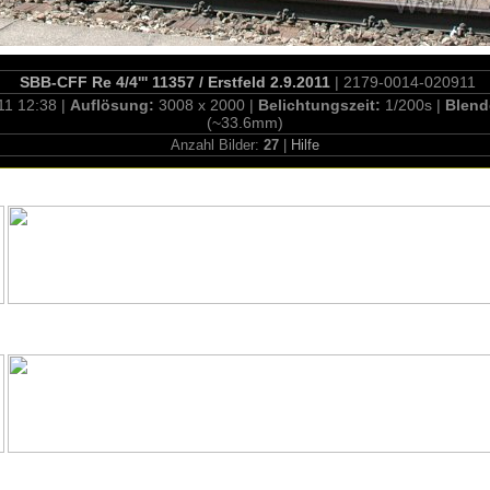
SBB-CFF Re 4/4''' 11357 / Erstfeld 2.9.2011
| 2179-0014-020911
11 12:38 |
Auflösung:
3008 x 2000 |
Belichtungszeit:
1/200s |
Blend
(~33.6mm)
Anzahl Bilder:
27
|
Hilfe