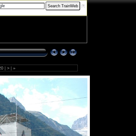
[
?
]
20
|
>
|
»