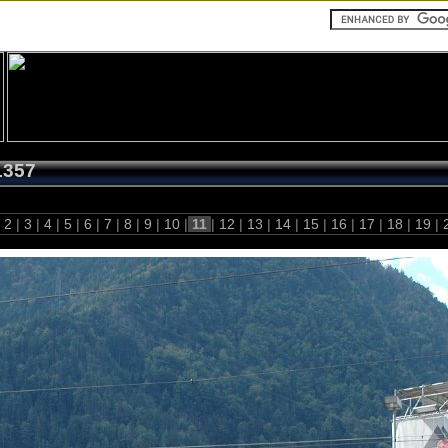
1357
2
|
3
|
4
|
5
|
6
|
7
|
8
|
9
|
10
|
11
|
12
|
13
|
14
|
15
|
16
|
17
|
18
|
19
|