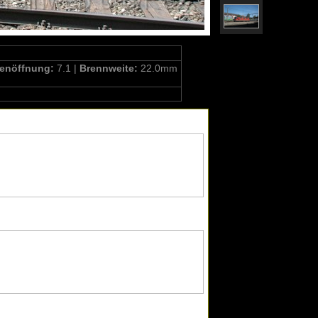
enöffnung:
7.1 |
Brennweite:
22.0mm