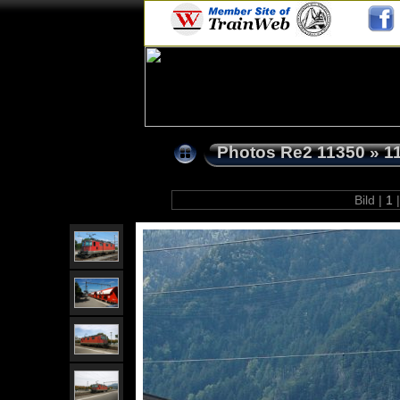
Photos Re2 11350
»
1
Bild |
1
|