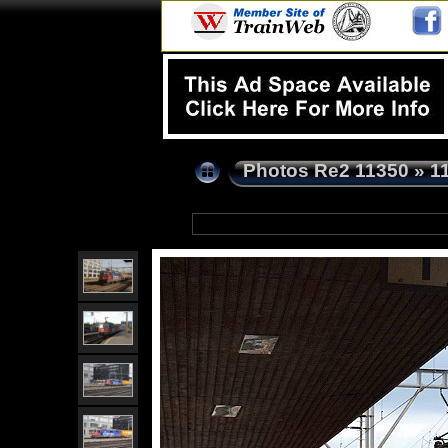
Photos Re2 11350
»
1