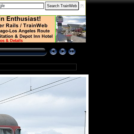
[
?
]