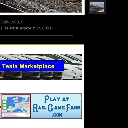
-0028-190819
 |
Belichtungszeit:
1/1000s |