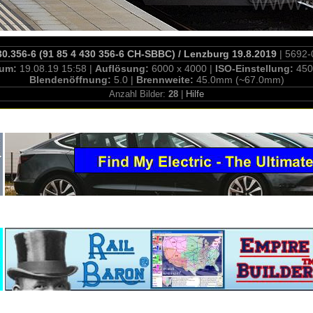
0.356-6 (91 85 4 430 356-6 CH-SBBC) / Lenzburg 19.8.2019
| 5692
tum:
19.08.19 15:58 |
Auflösung:
6000 x 4000 |
ISO-Einstellung:
450
Blendenöffnung:
5.0 |
Brennweite:
45.0mm (~67.0mm)
Anzahl Bilder:
28
|
Hilfe