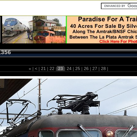
1356
«
|
<
|
21
|
22
|
23
|
24
|
25
|
26
|
27
|
28
|