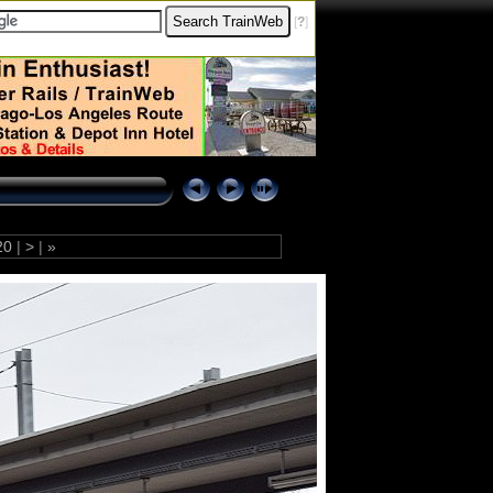
[
?
]
20
|
>
|
»