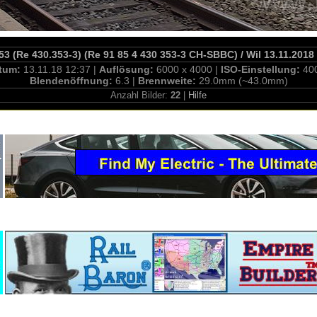
53 (Re 430.353-3) (Re 91 85 4 430 353-3 CH-SBBC) / Wil 13.11.2018
tum:
13.11.18 12:37 |
Auflösung:
6000 x 4000 |
ISO-Einstellung:
40
Blendenöffnung:
6.3 |
Brennweite:
29.0mm (~43.0mm)
Anzahl Bilder:
22
|
Hilfe