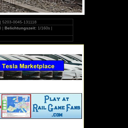
| 5203-0045-131118
0 |
Belichtungszeit:
1/160s |