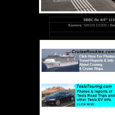
SBBC Re 4/4''' 113
Kamera:
NIKON D3300 |
Da