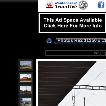
Photos Re2 11350
»
1
Bild |
1
|