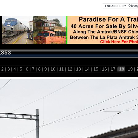
1353
2
|
3
|
4
|
5
|
6
|
7
|
8
|
9
|
10
|
11
|
12
|
13
|
14
|
15
|
16
|
17
|
18
|
19
|