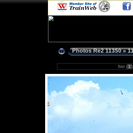
Photos Re2 11350
»
1
Bild |
1
|