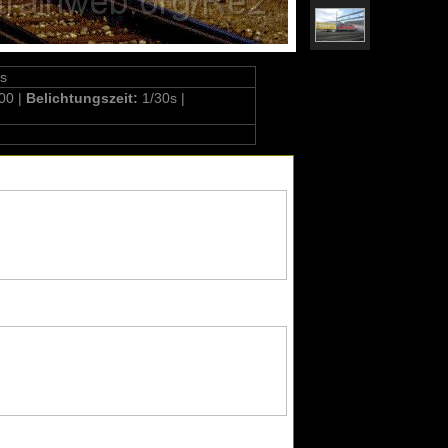
s
00 |
Belichtungszeit:
1/30s |