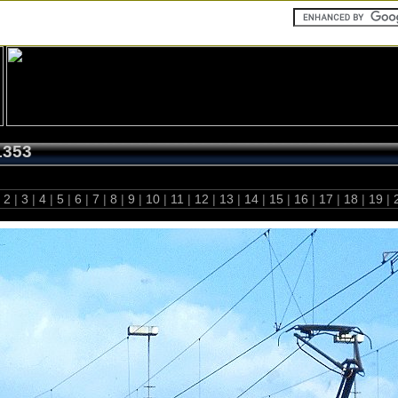
1353
2
|
3
|
4
|
5
|
6
|
7
|
8
|
9
|
10
|
11
|
12
|
13
|
14
|
15
|
16
|
17
|
18
|
19
|