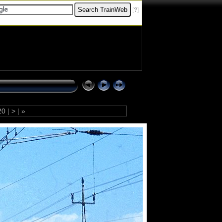
[
?
]
20
|
>
|
»