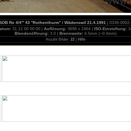
SOB Re 4/4''' 43 ''Rothenthurm'' / Wädenswil 21.4.1991
| 0338-0002-
atum:
31.12.00 00:00 |
Auflösung:
3696 x 2464 |
ISO-Einstellung:
1
Blendenöffnung:
3.0 |
Brennweite:
6.5mm (~0.0mm)
Anzahl Bilder:
22
|
Hilfe