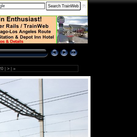
[
?
]
20
|
>
|
»