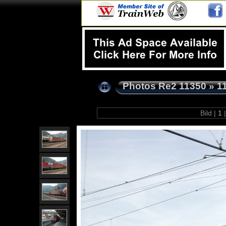
Photos Re2 11350
»
1
Bild |
1
|