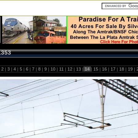
1353
2
|
3
|
4
|
5
|
6
|
7
|
8
|
9
|
10
|
11
|
12
|
13
|
14
|
15
|
16
|
17
|
18
|
19
|