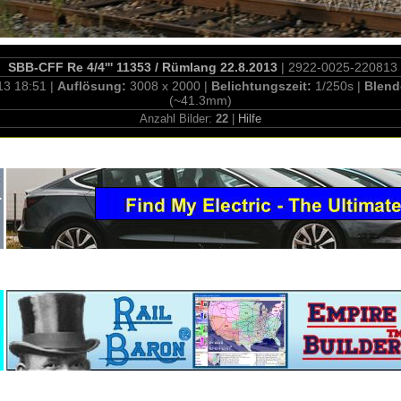
SBB-CFF Re 4/4''' 11353 / Rümlang 22.8.2013
| 2922-0025-220813
13 18:51 |
Auflösung:
3008 x 2000 |
Belichtungszeit:
1/250s |
Blend
(~41.3mm)
Anzahl Bilder:
22
|
Hilfe