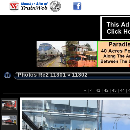
Photos Re2 11301
»
11302
«
|
<
|
41
|
42
|
43
|
44
|