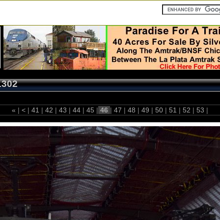
1302
«
|
<
|
41
|
42
|
43
|
44
|
45
|
46
|
47
|
48
|
49
|
50
|
51
|
52
|
53
|