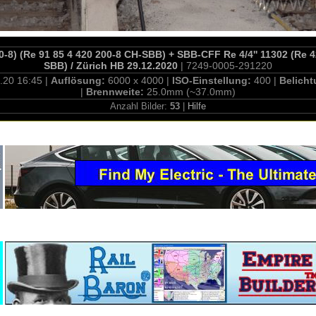
0-8) (Re 91 85 4 420 200-8 CH-SBB) + SBB-CFF Re 4/4'' 11302 (Re 4
SBB) / Zürich HB 29.12.2020
| 7249-0005-291220
.20 16:45 |
Auflösung:
6000 x 4000 |
ISO-Einstellung:
400 |
Belicht
|
Brennweite:
25.0mm (~37.0mm)
Anzahl Bilder:
53
|
Hilfe