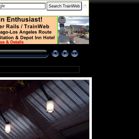
[
?
]