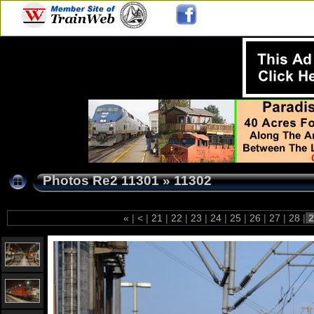
Photos Re2 11301
»
11302
«
|
<
|
21
|
22
|
23
|
24
|
25
|
26
|
27
|
28
|
2