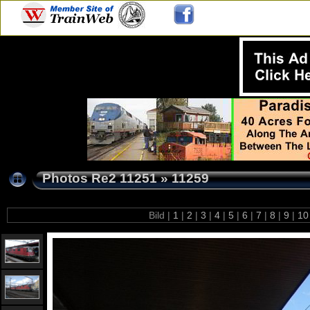
Photos Re2 11251
»
11259
Bild |
1
|
2
|
3
|
4
|
5
|
6
|
7
|
8
|
9
|
1