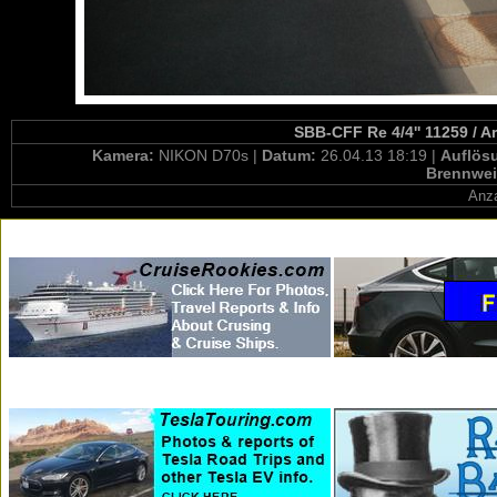
SBB-CFF Re 4/4'' 11259 / A
Kamera:
NIKON D70s |
Datum:
26.04.13 18:19 |
Auflös
Brennwei
Anza