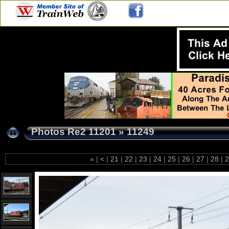
Photos Re2 11201
»
11249
«
|
<
|
21
|
22
|
23
|
24
|
25
|
26
|
27
|
28
|
2