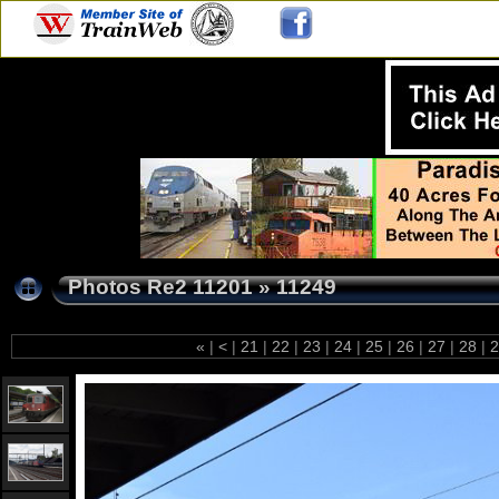
Photos Re2 11201
»
11249
«
|
<
|
21
|
22
|
23
|
24
|
25
|
26
|
27
|
28
|
2