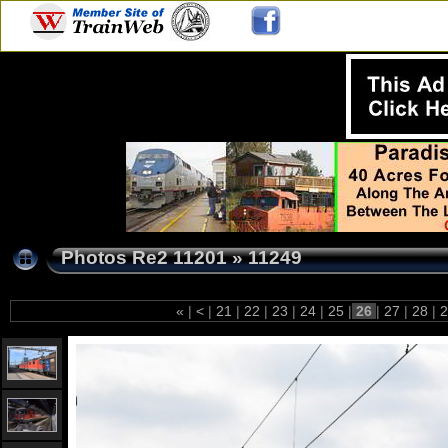
Photos Re2 11201
»
11249
«
|
<
|
21
|
22
|
23
|
24
|
25
|
26
|
27
|
28
|
2