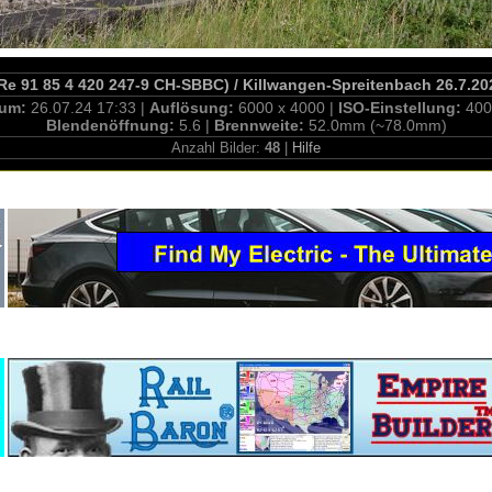
Re 91 85 4 420 247-9 CH-SBBC) / Killwangen-Spreitenbach 26.7.20
tum:
26.07.24 17:33 |
Auflösung:
6000 x 4000 |
ISO-Einstellung:
400
Blendenöffnung:
5.6 |
Brennweite:
52.0mm (~78.0mm)
Anzahl Bilder:
48
|
Hilfe