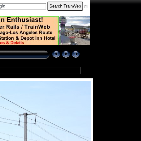
[
?
]