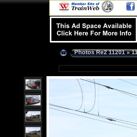
Photos Re2 11201
»
1