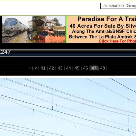
1247
«
|
<
|
41
|
42
|
43
|
44
|
45
|
46
|
47
|
48
|