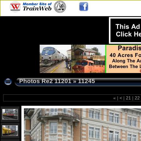
Photos Re2 11201
»
11245
«
|
<
|
21
|
22