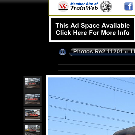
Photos Re2 11201
»
1