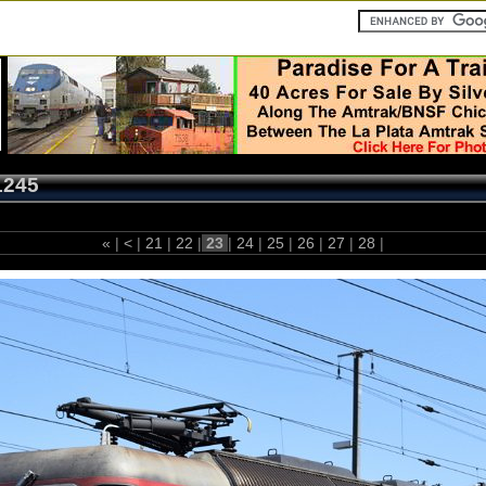
1245
«
|
<
|
21
|
22
|
23
|
24
|
25
|
26
|
27
|
28
|