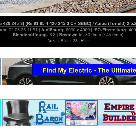
e 420.245-3) (Re 91 85 4 420 245-3 CH-SBBC) / Aarau (Torfeld) 2.5.
tum:
02.05.25 11:51 |
Auflösung:
6000 x 4000 |
ISO-Einstellung:
400
Blendenöffnung:
6.3 |
Brennweite:
30.0mm (~45.0mm)
Anzahl Bilder:
28
|
Hilfe