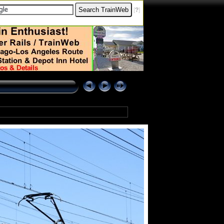
[
?
]