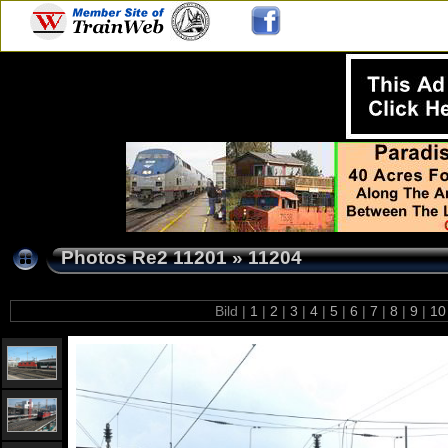
Photos Re2 11201
»
11204
Bild |
1
|
2
|
3
|
4
|
5
|
6
|
7
|
8
|
9
|
1