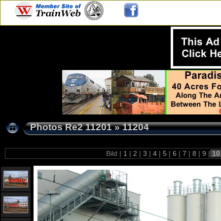
Photos Re2 11201
»
11204
Bild |
1
|
2
|
3
|
4
|
5
|
6
|
7
|
8
|
9
|
1