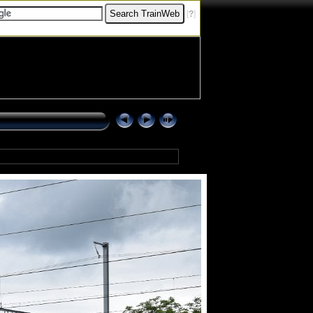
[
?
]