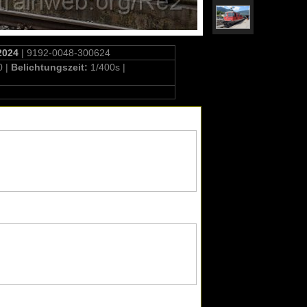
2024
| 9192-0048-300624
0 |
Belichtungszeit:
1/400s |