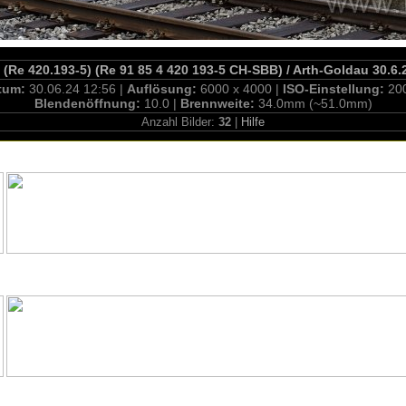
 (Re 420.193-5) (Re 91 85 4 420 193-5 CH-SBB) / Arth-Goldau 30.6.
tum:
30.06.24 12:56 |
Auflösung:
6000 x 4000 |
ISO-Einstellung:
20
Blendenöffnung:
10.0 |
Brennweite:
34.0mm (~51.0mm)
Anzahl Bilder:
32
|
Hilfe