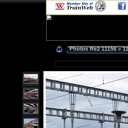
Photos Re2 11156
»
1