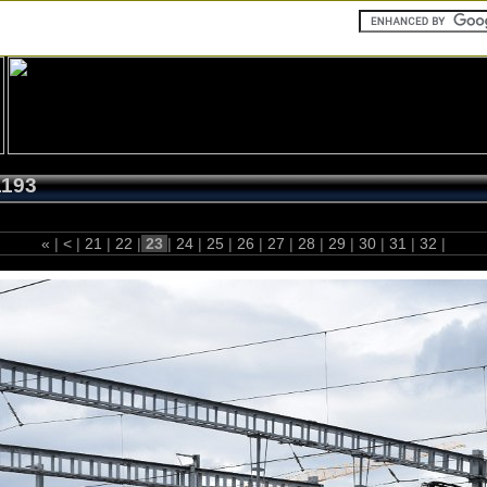
1193
«
|
<
|
21
|
22
|
23
|
24
|
25
|
26
|
27
|
28
|
29
|
30
|
31
|
32
|