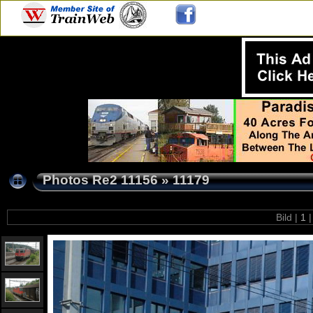
Photos Re2 11156
»
11179
Bild |
1
|