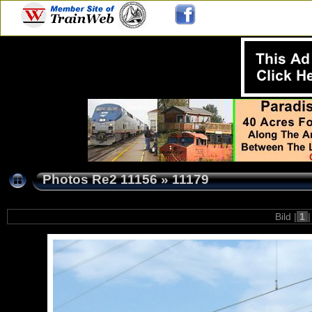
Photos Re2 11156
»
11179
Bild |
1
|