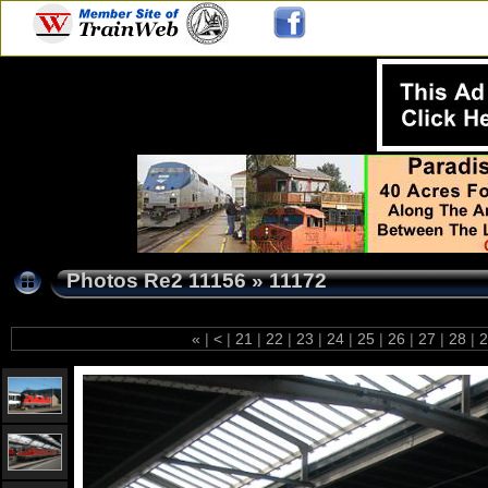
Photos Re2 11156
»
11172
«
|
<
|
21
|
22
|
23
|
24
|
25
|
26
|
27
|
28
|
2