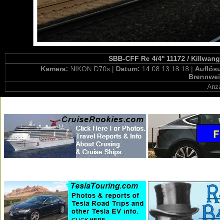
SBB-CFF Re 4/4'' 11172 / Killwan
Kamera:
NIKON D70s |
Datum:
14.08.13 18:18 |
Auflös
Brennwei
Anza