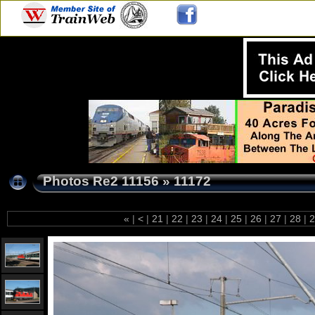
Photos Re2 11156
»
11172
«
|
<
|
21
|
22
|
23
|
24
|
25
|
26
|
27
|
28
|
2