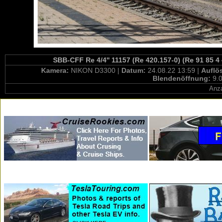
SBB-CFF Re 4/4'' 11157 (Re 420.157-0) (Re 91 85 4
Kamera:
NIKON D3300 |
Datum:
24.08.22 13:59 |
Auflö
Blendenöffnung:
9.0
Anza