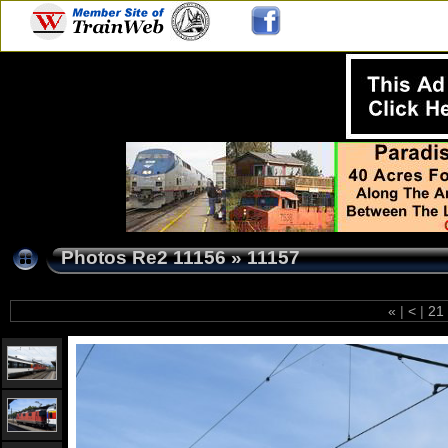
Photos Re2 11156
»
11157
«
|
<
|
21