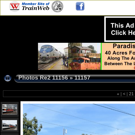
Photos Re2 11156
»
11157
«
|
<
|
21