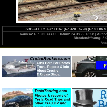
SBB-CFF Re 4/4'' 11157 (Re 420.157-0) (Re 91 85 4
Kamera:
NIKON D3300 |
Datum:
24.08.22 13:58 |
Auflö
Blendenöffnung:
8.0
Anza