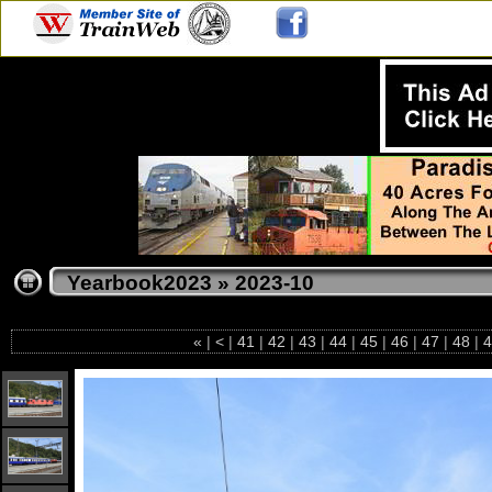
Yearbook2023
»
2023-10
«
|
<
|
41
|
42
|
43
|
44
|
45
|
46
|
47
|
48
|
4