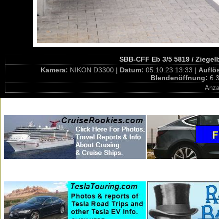
SBB-CFF Eb 3/5 5819 / Ziegel
Kamera:
NIKON D3300 |
Datum:
05.10.23 13:33 |
Auflö
Blendenöffnung:
6.3
Anza