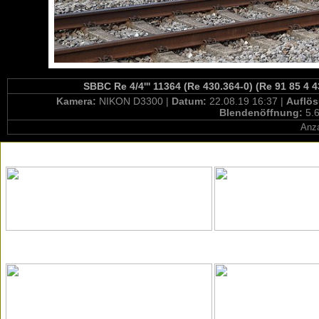
SBBC Re 4/4''' 11364 (Re 430.364-0) (Re 91 85 4
Kamera:
NIKON D3300 |
Datum:
22.08.19 16:37 |
Auflö
Blendenöffnung:
5.6
Anza