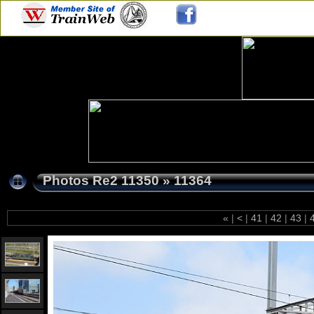
Photos Re2 11350
»
11364
«
|
<
|
41
|
42
|
43
|