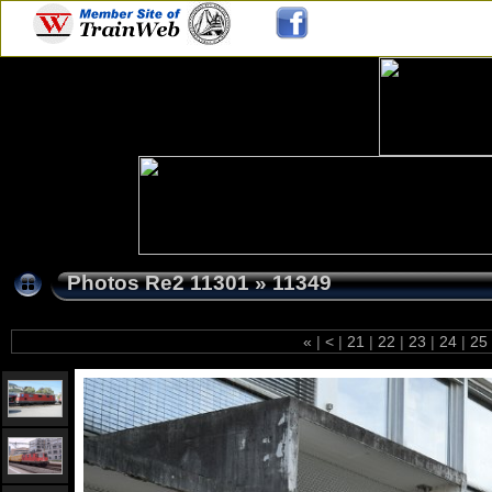
Photos Re2 11301
»
11349
«
|
<
|
21
|
22
|
23
|
24
|
25