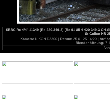
SBBC Re 4/4'' 11349 (Re 420.349-3) (Re 91 85 4 420 349-3 CH-S
St.Gallen HB 2
Kamera:
NIKON D3300 |
Datum:
25.01.25 14:20 |
Auflö
Blendenöffnung:
7.1
Anza