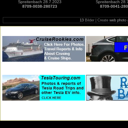
Spreitenbach 28.7.2023
Spreitenbach 28.
8709-0038-280723
8709-0041-28
13
Bilder | Create
web photo