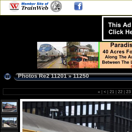
Photos Re2 11201
»
11250
«
|
<
|
21
|
22
|
23