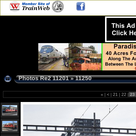
Photos Re2 11201
»
11250
«
|
<
|
21
|
22
|
23