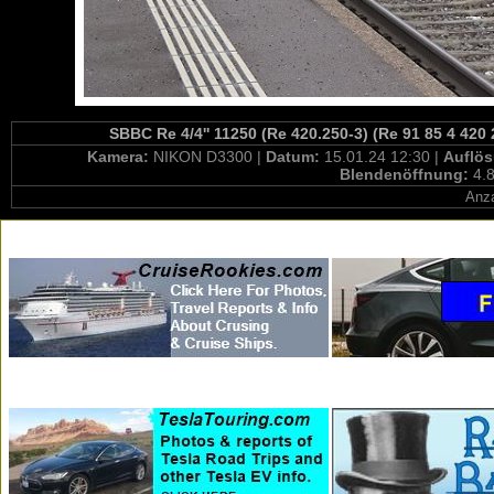
SBBC Re 4/4'' 11250 (Re 420.250-3) (Re 91 85 4 420
Kamera:
NIKON D3300 |
Datum:
15.01.24 12:30 |
Auflö
Blendenöffnung:
4.8
Anza