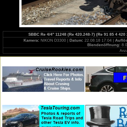
SBBC Re 4/4'' 11248 (Re 420.248-7) (Re 91 85 4 420
Kamera:
NIKON D3300 |
Datum:
22.08.18 17:04 |
Auflö
Blendenöffnung:
8.0
Anza