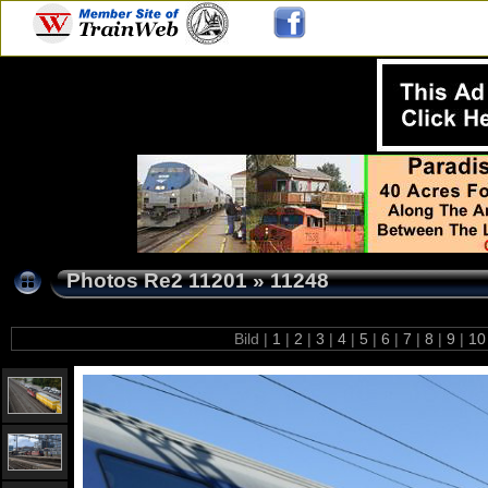
Photos Re2 11201
»
11248
Bild |
1
|
2
|
3
|
4
|
5
|
6
|
7
|
8
|
9
|
1