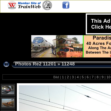
Photos Re2 11201
»
11248
Bild |
1
|
2
|
3
|
4
|
5
|
6
|
7
|
8
|
9
|
1