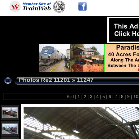
Photos Re2 11201
»
11247
Bild |
1
|
2
|
3
|
4
|
5
|
6
|
7
|
8
|
9
|
1