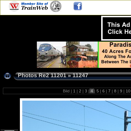
Photos Re2 11201
»
11247
Bild |
1
|
2
|
3
|
4
|
5
|
6
|
7
|
8
|
9
|
1