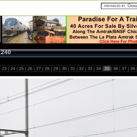
1240
|
23
|
24
|
25
|
26
|
27
|
28
|
29
|
30
|
31
|
32
|
33
|
34
|
35
|
36
|
37
|
38