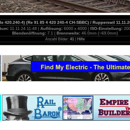
Re 420.240-4) (Re 91 85 4 420 240-4 CH-SBBC) / Rupperswil 11.11.
tum:
11.11.24 11:48 |
Auflösung:
6000 x 4000 |
ISO-Einstellung:
20
Blendenöffnung:
7.1 |
Brennweite:
46.0mm (~69.0mm)
Anzahl Bilder:
41
|
Hilfe