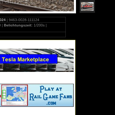
2024
| 9463-0028-111124
0 |
Belichtungszeit:
1/200s |