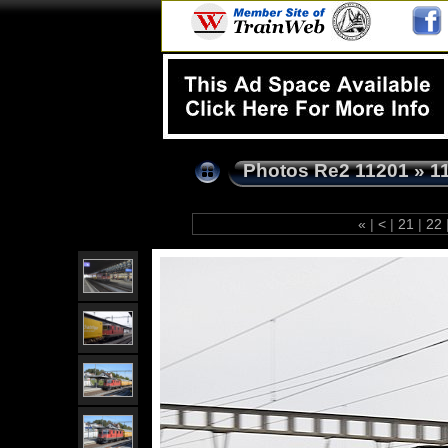
Photos Re2 11201
»
1
«
|
<
|
21
|
22