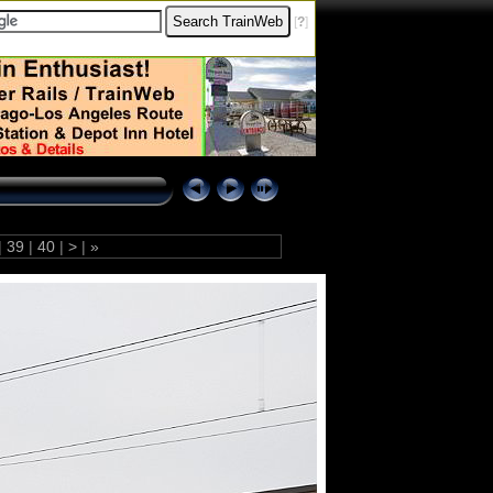
[
?
]
|
39
|
40
|
>
|
»