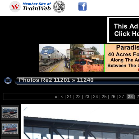
Photos Re2 11201
»
11240
«
|
<
|
21
|
22
|
23
|
24
|
25
|
26
|
27
|
28
|
2