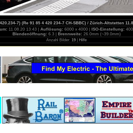
420.234-7) (Re 91 85 4 420 234-7 CH-SBBC) / Zürich-Altstetten 11.
tum:
11.08.20 13:43 |
Auflösung:
6000 x 4000 |
ISO-Einstellung:
400
Blendenöffnung:
6.3 |
Brennweite:
26.0mm (~39.0mm)
Anzahl Bilder:
19
|
Hilfe