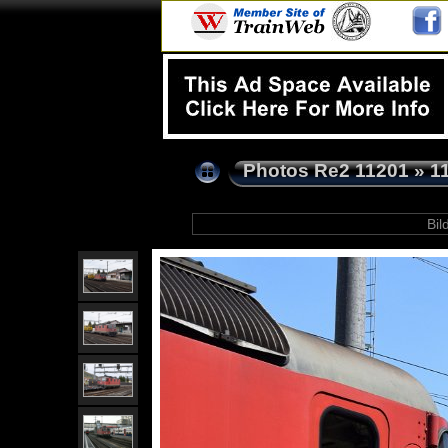
Photos Re2 11201
»
1
Bild