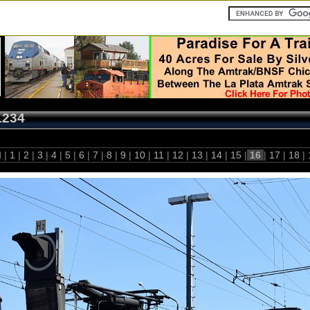
1234
 |
1
|
2
|
3
|
4
|
5
|
6
|
7
|
8
|
9
|
10
|
11
|
12
|
13
|
14
|
15
|
16
|
17
|
18
|