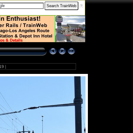
[
?
]
19
|