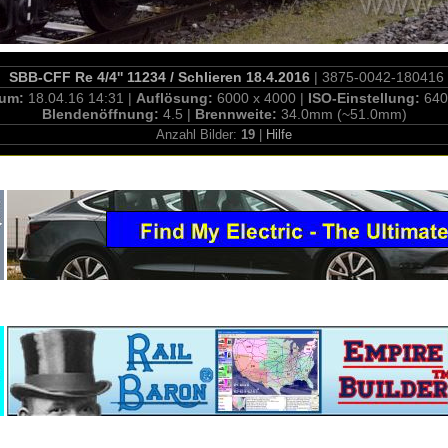
SBB-CFF Re 4/4'' 11234 / Schlieren 18.4.2016
| 3875-0042-180416
tum:
18.04.16 14:31 |
Auflösung:
6000 x 4000 |
ISO-Einstellung:
640
Blendenöffnung:
4.5 |
Brennweite:
34.0mm (~51.0mm)
Anzahl Bilder:
19
|
Hilfe