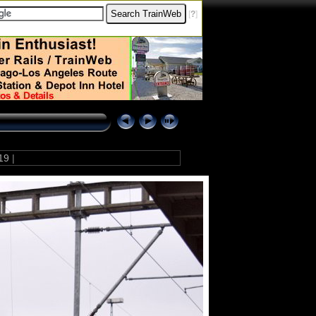
[
?
]
19
|