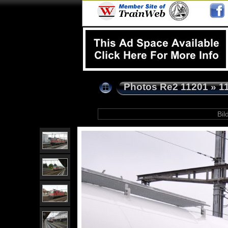
Photos Re2 11201
»
1
Bild