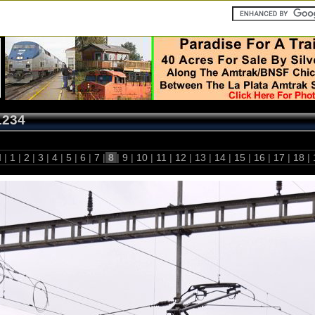
1234
 |
1
|
2
|
3
|
4
|
5
|
6
|
7
|
8
|
9
|
10
|
11
|
12
|
13
|
14
|
15
|
16
|
17
|
18
|